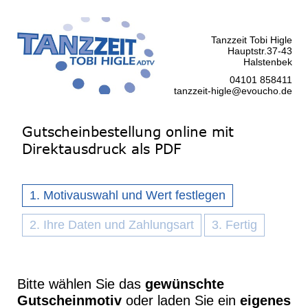
Tanzzeit Tobi Higle
Hauptstr.37-43
Halstenbek
04101 858411
tanzzeit-higle@evoucho.de
Gutscheinbestellung online mit
Direktausdruck als PDF
1. Motivauswahl und Wert festlegen
2. Ihre Daten und Zahlungsart
3. Fertig
Bitte wählen Sie das
gewünschte
Gutscheinmotiv
oder laden Sie ein
eigenes