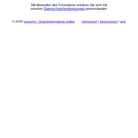
Mit Absenden des Formulares erklären Sie sich mit
unseren
Datenschutzbestimmungen
einverstanden.
© 2026
evoucho - Gutscheinsysteme online
impressum
|
datenschutz
|
agb